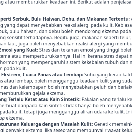
 atau memburukkan keadaan ini. Berikut adalah penjelasa
eperti Serbuk, Bulu Haiwan, Debu, dan Makanan Tertentu:
g yang dapat menyebabkan reaksi alergi pada kulit. Kebias
erbuk, bulu haiwan, dan debu boleh mendorong ekzema pada
ang sensitif terhadapnya. Begitu juga, makanan seperti telur,
an laut, juga boleh menyebabkan reaksi alergi yang memb
Emosi yang Kuat:
Stres dan tekanan emosi yang tinggi bol
ema atau memperburukkannya. Hal ini kerana stres dapat
 hormon yang mempengaruhi sistem kekebalan tubuh dan
 pada kulit.
 Ekstrem, Cuaca Panas atau Lembap:
Suhu yang kerap kali 
as atau lembap, boleh mengganggu keadaan kulit yang sud
anas dan kelembapan boleh menyebabkan peluh dan berlakun
g memburukkan gejala ekzema.
ng Terlalu Ketat atau Kain Sintetik:
Pakaian yang terlalu ke
perbuat daripada kain sintetik tidak hanya boleh menyebabka
pada kulit, tetapi juga mengganggu aliran udara ke kulit. I
-up
ekzema.
eturunan Keluarga dengan Masalah Kulit:
Genetik memaink
gi penyakit ekzema. Jika seseorang mempunyai riwayat kel