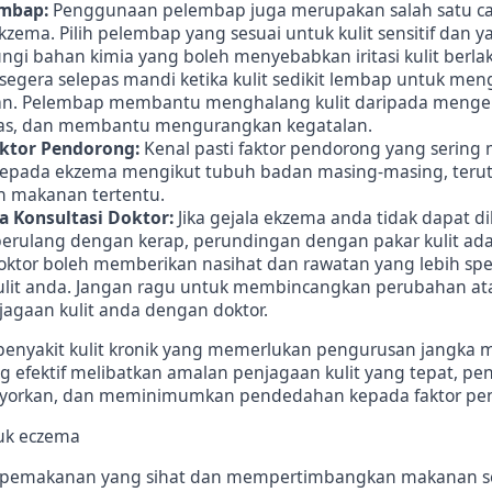
mbap:
Penggunaan pelembap juga merupakan salah satu c
zema. Pilih pelembap yang sesuai untuk kulit sensitif dan y
i bahan kimia yang boleh menyebabkan iritasi kulit berla
egera selepas mandi ketika kulit sedikit lembap untuk men
n. Pelembap membantu menghalang kulit daripada menger
s, dan membantu mengurangkan kegatalan.
aktor Pendorong:
Kenal pasti faktor pendorong yang sering
kepada ekzema mengikut tubuh badan masing-masing, teru
n makanan tertentu.
a Konsultasi Doktor:
Jika gejala ekzema anda tidak dapat 
berulang dengan kerap, perundingan dengan pakar kulit ad
oktor boleh memberikan nasihat dan rawatan yang lebih spes
ulit anda. Jangan ragu untuk membincangkan perubahan at
agaan kulit anda dengan doktor.
enyakit kulit kronik yang memerlukan pengurusan jangka 
 efektif melibatkan amalan penjagaan kulit yang tepat, p
syorkan, dan meminimumkan pendedahan kepada faktor pen
 pemakanan yang sihat dan mempertimbangkan makanan s