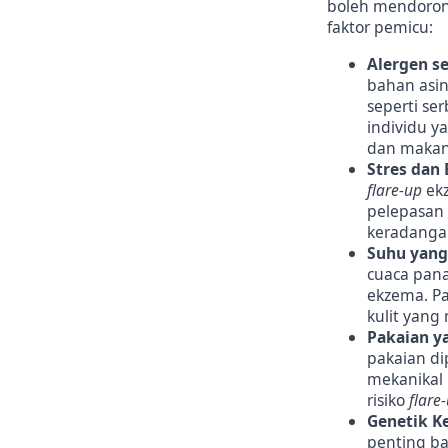
boleh mendorong
faktor pemicu:
Alergen s
bahan asin
seperti s
individu y
dan makan
Stres dan 
flare-up
ekz
pelepasan
keradangan
Suhu yang
cuaca pan
ekzema. P
kulit yan
Pakaian ya
pakaian di
mekanikal 
risiko
flare
Genetik K
penting ba