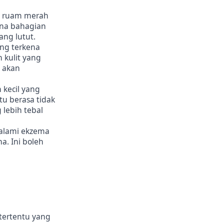
i ruam merah
ana bahagian
ang lutut.
yang terkena
 kulit yang
n akan
kecil yang
tu berasa tidak
lebih tebal
galami ekzema
a. Ini boleh
 tertentu yang