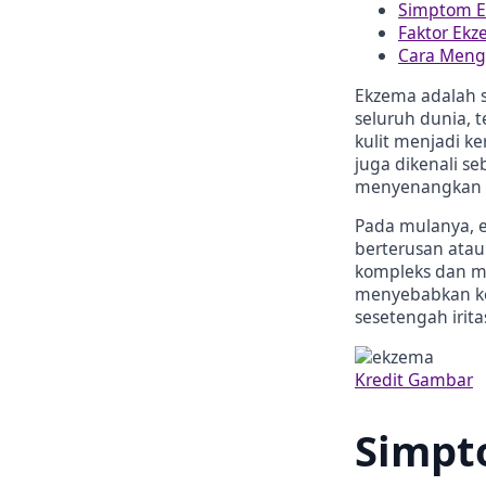
Simptom 
Faktor Ek
Cara Menga
Ekzema adalah s
seluruh dunia, 
kulit menjadi k
juga dikenali se
menyenangkan k
Pada mulanya, e
berterusan ata
kompleks dan me
menyebabkan ke
sesetengah iritas
Kredit Gambar
Simpt