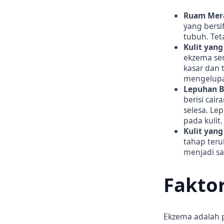
Ruam Mera
yang bersi
tubuh. Teta
Kulit yan
ekzema ser
kasar dan t
mengelupa
Lepuhan Be
berisi cai
selesa. Le
pada kulit.
Kulit yang
tahap teru
menjadi sa
Fakto
Ekzema adalah pe