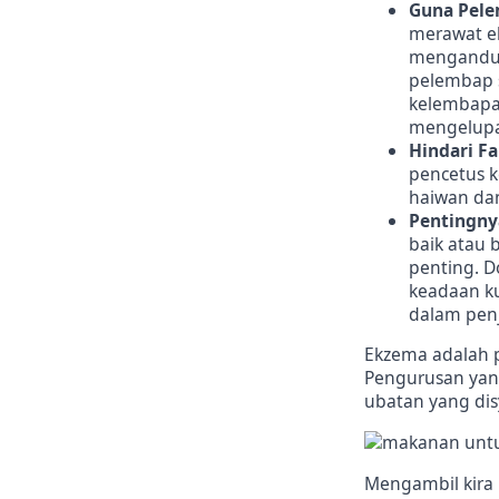
Guna Pele
merawat ek
mengandung
pelembap s
kelembapa
mengelupa
Hindari F
pencetus 
haiwan da
Pentingny
baik atau 
penting. D
keadaan k
dalam penj
Ekzema adalah p
Pengurusan yang
ubatan yang di
Mengambil kira