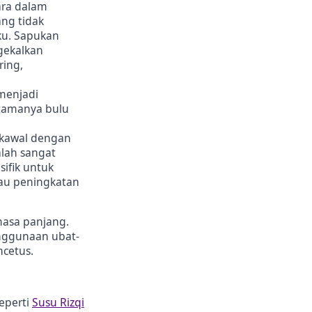
ara dalam
ang tidak
ku. Sapukan
gekalkan
ing,
 menjadi
tamanya bulu
dikawal dengan
alah sangat
ifik untuk
au peningkatan
masa panjang.
enggunaan ubat-
cetus.
eperti
Susu Rizqi