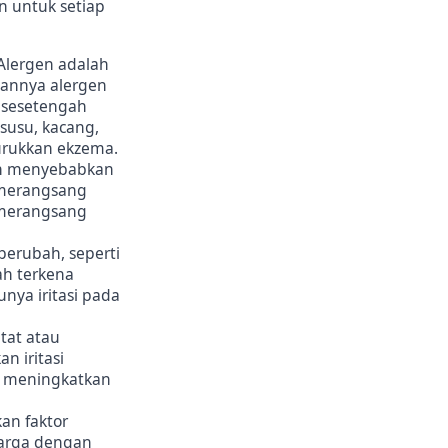
n untuk setiap
Alergen adalah
aannya alergen
 sesetengah
 susu, kacang,
urukkan ekzema.
eh menyebabkan
 merangsang
 merangsang
berubah, seperti
ah terkena
ya iritasi pada
tat atau
n iritasi
ni meningkatkan
an faktor
uarga dengan