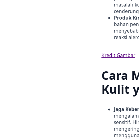
masalah ku
cenderung
Produk Ki
bahan pen
menyebabka
reaksi al
Kredit Gambar
Cara 
Kulit 
Jaga Keber
mengalami
sensitif.
mengeringk
menggunak