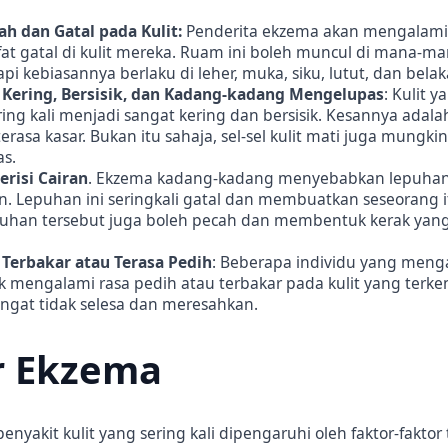
h dan Gatal pada Kulit:
Penderita ekzema akan mengalam
fat gatal di kulit mereka. Ruam ini boleh muncul di mana-m
pi kebiasannya berlaku di leher, muka, siku, lutut, dan belak
g Kering, Bersisik, dan Kadang-kadang Mengelupas
: Kulit 
ing kali menjadi sangat kering dan bersisik. Kesannya adalah
erasa kasar. Bukan itu sahaja, sel-sel kulit mati juga mungki
s.
risi Cairan
. Ekzema kadang-kadang menyebabkan lepuhan 
ran. Lepuhan ini seringkali gatal dan membuatkan seseorang i
puhan tersebut juga boleh pecah dan membentuk kerak yang 
 Terbakar atau Terasa Pedih
: Beberapa individu yang men
k mengalami rasa pedih atau terbakar pada kulit yang terken
ngat tidak selesa dan meresahkan.
r Ekzema
nyakit kulit yang sering kali dipengaruhi oleh faktor-faktor