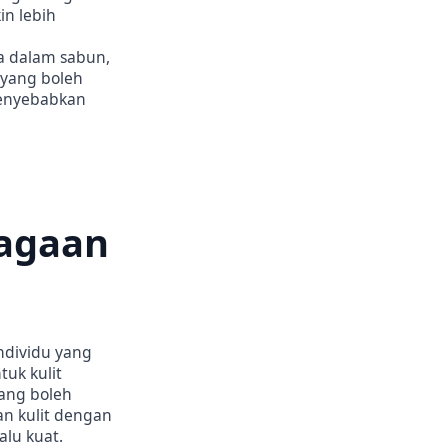
in lebih
a dalam sabun,
 yang boleh
menyebabkan
jagaan
ndividu yang
uk kulit
ang boleh
n kulit dengan
lu kuat.