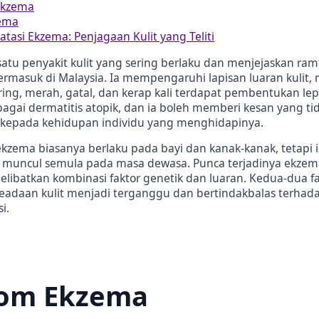
Ekzema
zema
tasi Ekzema: Penjagaan Kulit yang Teliti
atu penyakit kulit yang sering berlaku dan menjejaskan ram
termasuk di Malaysia. Ia mempengaruhi lapisan luaran kulit
ering, merah, gatal, dan kerap kali terdapat pembentukan l
bagai dermatitis atopik, dan ia boleh memberi kesan yang ti
epada kehidupan individu yang menghidapinya.
kzema biasanya berlaku pada bayi dan kanak-kanak, tetapi i
u muncul semula pada masa dewasa. Punca terjadinya ekzem
libatkan kombinasi faktor genetik dan luaran. Kedua-dua fak
adaan kulit menjadi terganggu dan bertindakbalas terhad
i.
om Ekzema