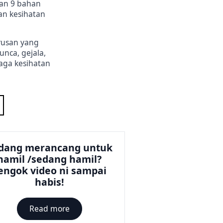
an 9 bahan
an kesihatan
rusan yang
ca, gejala,
aga kesihatan
dang merancang untuk
hamil /sedang hamil?
engok video ni sampai
habis!
Read more