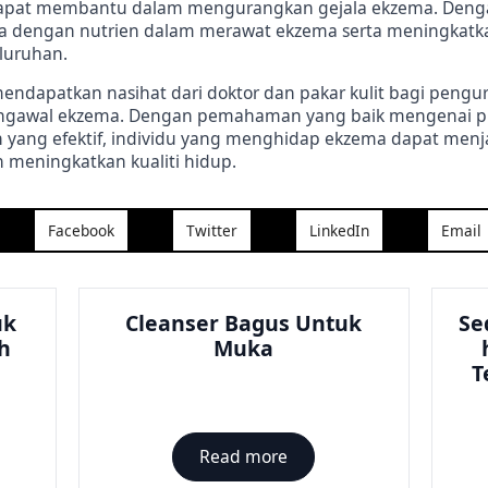
apat membantu dalam mengurangkan gejala ekzema. Deng
ya dengan nutrien dalam merawat ekzema serta meningkatk
eluruhan.
endapatkan nasihat dari doktor dan pakar kulit bagi pengu
ngawal ekzema. Dengan pemahaman yang baik mengenai pun
 yang efektif, individu yang menghidap ekzema dapat menj
n meningkatkan kualiti hidup.
Facebook
Twitter
LinkedIn
Email
uk
Cleanser Bagus Untuk
Se
h
Muka
T
Read more