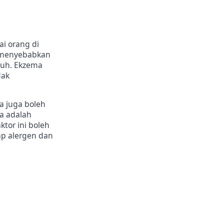
ai orang di
, menyebabkan
epuh. Ekzema
dak
a juga boleh
a adalah
tor ini boleh
ap alergen dan